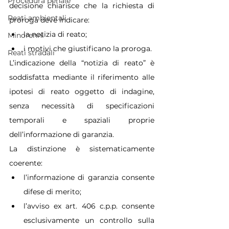
Procedura penale
decisione chiarisce che la richiesta di 
Reati ambientali
proroga deve indicare:
la notizia di reato;
Minorenni
i motivi che giustificano la proroga.
Reati stradali
L’indicazione della “notizia di reato” è 
soddisfatta mediante il riferimento alle 
ipotesi di reato oggetto di indagine, 
senza necessità di specificazioni 
temporali e spaziali proprie 
dell’informazione di garanzia.
La distinzione è sistematicamente 
coerente:
l’informazione di garanzia consente 
difese di merito;
l’avviso ex art. 406 c.p.p. consente 
esclusivamente un controllo sulla 