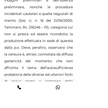
indagini preliminari e dell'udienza 
preliminare, nonché le procedure 
incidentali cautelari e quelle negoziali di 
merito (Sez. U, n. 16 del 21/06/2000, 
Tammaro, Rv. 216246 – 01), categoria cui 
non si presta ad essere ricondotta la 
produzione effettuata in sede di querela 
dalla p.o. Deve, peraltro, osservarsi che 
la censura è, altresì, connotata da diffusa 
genericità dal momento che non 
affronta il tema dell'autosufficienza 
probatoria delle diverse ed ulteriori fonti 
di prova poste a sostegno della 
responsabilità penale del ricorrente, 
ampiamente richiamate a pag. 4 del 
provvedimento impugnato.