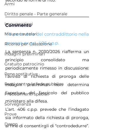
Armi
Diritto penale - Parte generale
Impugnazioni
Commento
1. Il perimetro del contraddittorio nella 
Misure cautelari
proroga ex art. 406 c.p.p.
Ricorso per Cassazione
La sentenza n. 2030/2026 riafferma un 
Indagini preliminari
principio consolidato ma 
Gratuito patrocinio
periodicamente rimesso in discussione: 
Pene sostitutive
l’avviso di richiesta di proroga delle 
Reati contro la fede pubblica
indagini preliminari non determina 
l’apertura del fascicolo del pubblico 
Procedimenti speciali
ministero alla difesa.
Sorveglianza
L’art. 406 c.p.p. prevede che l’indagato 
Prove
sia informato della richiesta di proroga, 
Daspo
al fine di consentirgli di “controdedurre”. 