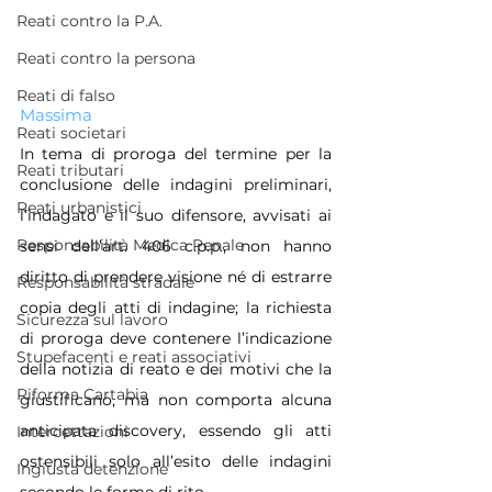
Reati contro la P.A.
Reati contro la persona
Reati di falso
Massima
Reati societari
In tema di proroga del termine per la 
Reati tributari
conclusione delle indagini preliminari, 
Reati urbanistici
l’indagato e il suo difensore, avvisati ai 
Responsabilità Medica Penale
sensi dell’art. 406 c.p.p., non hanno 
diritto di prendere visione né di estrarre 
Responsabilità stradale
copia degli atti di indagine; la richiesta 
Sicurezza sul lavoro
di proroga deve contenere l’indicazione 
Stupefacenti e reati associativi
della notizia di reato e dei motivi che la 
Riforma Cartabia
giustificano, ma non comporta alcuna 
anticipata discovery, essendo gli atti 
Intercettazioni
ostensibili solo all’esito delle indagini 
Ingiusta detenzione
secondo le forme di rito.