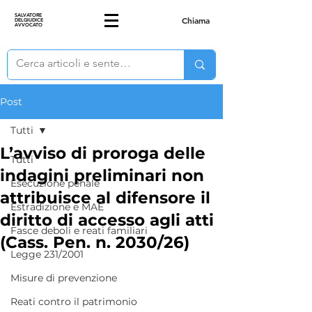
SALVATORE
Chiama
DELGIUDICE
AVVOCATO
Post
Tutti
L’avviso di proroga delle
Tutti
indagini preliminari non
Esecuzione penale
attribuisce al difensore il
Estradizione e MAE
diritto di accesso agli atti
Fasce deboli e reati familiari
(Cass. Pen. n. 2030/26)
Legge 231/2001
Misure di prevenzione
Reati contro il patrimonio