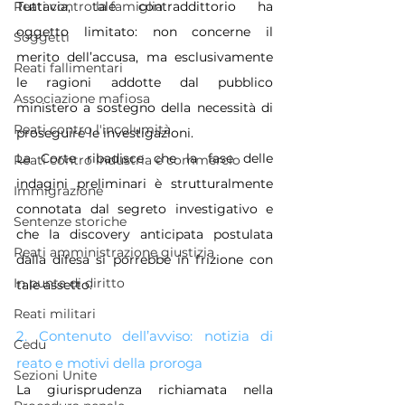
Tuttavia, tale contraddittorio ha 
Reati contro la famiglia
oggetto limitato: non concerne il 
Soggetti
merito dell’accusa, ma esclusivamente 
Reati fallimentari
le ragioni addotte dal pubblico 
Associazione mafiosa
ministero a sostegno della necessità di 
Reati contro l'incolumità
proseguire le investigazioni.
La Corte ribadisce che la fase delle 
Reati contro industria e commercio
indagini preliminari è strutturalmente 
Immigrazione
connotata dal segreto investigativo e 
Sentenze storiche
che la discovery anticipata postulata 
Reati amministrazione giustizia
dalla difesa si porrebbe in frizione con 
In punta di diritto
tale assetto.
Reati militari
2. Contenuto dell’avviso: notizia di 
Cedu
reato e motivi della proroga
Sezioni Unite
La giurisprudenza richiamata nella 