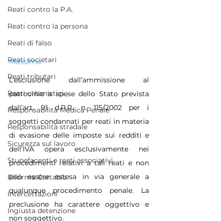
Reati contro la P.A.
Reati contro la persona
Reati di falso
Reati societari
Massima
Reati tributari
L’esclusione dall’ammissione al 
Reati urbanistici
patrocinio a spese dello Stato prevista 
dall’art. 91 d.P.R. n. 115/2002 per i 
Responsabilità Medica Penale
soggetti condannati per reati in materia 
Responsabilità stradale
di evasione delle imposte sui redditi e 
Sicurezza sul lavoro
dell’IVA opera esclusivamente nei 
Stupefacenti e reati associativi
procedimenti relativi a tali reati e non 
può essere estesa in via generale a 
Riforma Cartabia
qualunque procedimento penale. La 
Intercettazioni
preclusione ha carattere oggettivo e 
Ingiusta detenzione
non soggettivo.