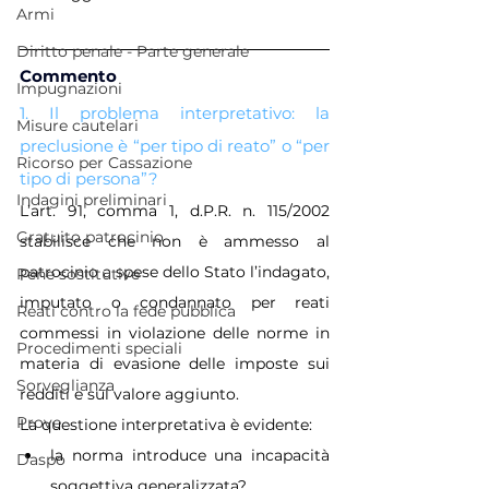
Armi
Diritto penale - Parte generale
Commento
Impugnazioni
1. Il problema interpretativo: la 
Misure cautelari
preclusione è “per tipo di reato” o “per 
Ricorso per Cassazione
tipo di persona”?
Indagini preliminari
L’art. 91, comma 1, d.P.R. n. 115/2002 
Gratuito patrocinio
stabilisce che non è ammesso al 
patrocinio a spese dello Stato l’indagato, 
Pene sostitutive
imputato o condannato per reati 
Reati contro la fede pubblica
commessi in violazione delle norme in 
Procedimenti speciali
materia di evasione delle imposte sui 
Sorveglianza
redditi e sul valore aggiunto.
Prove
La questione interpretativa è evidente:
la norma introduce una incapacità 
Daspo
soggettiva generalizzata?