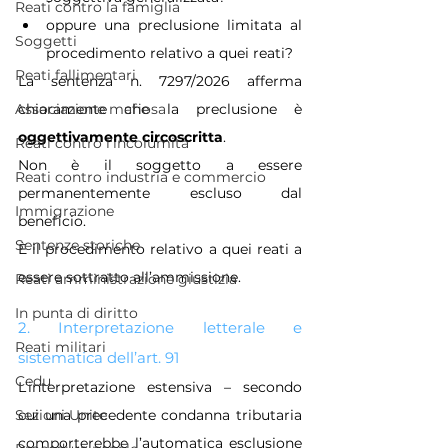
Reati contro la famiglia
oppure una preclusione limitata al 
Soggetti
procedimento relativo a quei reati?
Reati fallimentari
La sentenza n. 7297/2026 afferma 
chiaramente che la preclusione è 
Associazione mafiosa
oggettivamente circoscritta
.
Reati contro l'incolumità
Non è il soggetto a essere 
Reati contro industria e commercio
permanentemente escluso dal 
Immigrazione
beneficio.
Sentenze storiche
È il procedimento relativo a quei reati a 
essere sottratto all’ammissione.
Reati amministrazione giustizia
In punta di diritto
2. Interpretazione letterale e 
Reati militari
sistematica dell’art. 91
Cedu
L’interpretazione estensiva – secondo 
cui una precedente condanna tributaria 
Sezioni Unite
comporterebbe l’automatica esclusione 