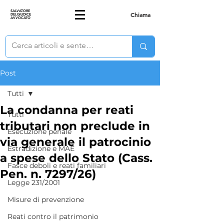
SALVATORE
Chiama
DELGIUDICE
AVVOCATO
Post
Tutti
La condanna per reati
Tutti
tributari non preclude in
Esecuzione penale
via generale il patrocinio
Estradizione e MAE
a spese dello Stato (Cass.
Fasce deboli e reati familiari
Pen. n. 7297/26)
Legge 231/2001
Misure di prevenzione
Reati contro il patrimonio