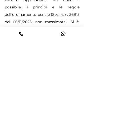
possibile, i principi e le regole 
dell'ordinamento penale (Sez. 4, n. 36915 
del 06/11/2025, non massimata). Si è, 
dunque, affermato il principio per cui è 
illegittimo il rigetto dell'opposizione al 
diniego di ammissione al patrocinio a 
spese dello Stato per motivi diversi da 
quelli ritenuti dal primo giudice, poiché 
l'opposizione è uno strumento 
impugnatorio, come tale regolato dai 
principi dell'ordinamento processuale 
penale in tema di effetto devolutivo e 
divieto di reformatio in peius.
Ora, il rigetto da parte del Tribunale è 
motivato sul presupposto che l'art. 76, 