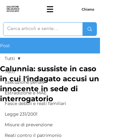
SALVATORE
Chiama
DELGIUDICE
AVVOCATO
Post
Tutti
Calunnia: sussiste in caso
Tutti
in cui l'indagato accusi un
Esecuzione penale
innocente in sede di
Estradizione e MAE
interrogatorio
Fasce deboli e reati familiari
Legge 231/2001
Misure di prevenzione
Reati contro il patrimonio