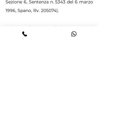
Sezione 6, Sentenza n. 5343 del 6 marzo 
1996, Spano, Rv. 205074).
2. Il secondo motivo di ricorso, con cui 
la difesa dell'indagato sostiene che 
l'intercettazione captata non potrebbe 
rivestire la funzione di denunzia 
all'Autorità giudiziaria, necessaria a 
integrare il delitto di cui all'art. 368 c.p., 
è manifestamente infondato.
E in vero, i giudici della Corte territoriale 
si sono limitati ad affermare che 
l'intercettazione suddetta convalidava la 
natura calunniosa della chiamata in 
correità effettuata dal L., giacché dalla 