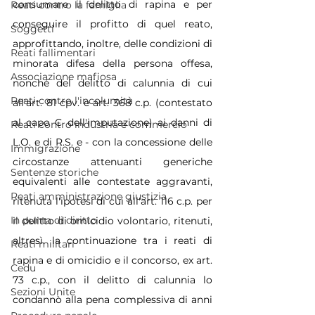
consumare il delitto di rapina e per 
Reati contro la famiglia
conseguire il profitto di quel reato, 
Soggetti
approfittando, inoltre, delle condizioni di 
Reati fallimentari
minorata difesa della persona offesa, 
Associazione mafiosa
nonché del delitto di calunnia di cui 
Reati contro l'incolumità
all'art. 81 cpv. e art. 368 c.p. (contestato 
al capo C dell'imputazione) ai danni di 
Reati contro industria e commercio
L.O. e di R.S. e - con la concessione delle 
Immigrazione
circostanze attenuanti generiche 
Sentenze storiche
equivalenti alle contestate aggravanti, 
Reati amministrazione giustizia
ritenuta l'ipotesi di cui all'art. 116 c.p. per 
In punta di diritto
il delitto di omicidio volontario, ritenuti, 
altresì, la continuazione tra i reati di 
Reati militari
rapina e di omicidio e il concorso, ex art. 
Cedu
73 c.p., con il delitto di calunnia lo 
Sezioni Unite
condannò alla pena complessiva di anni 