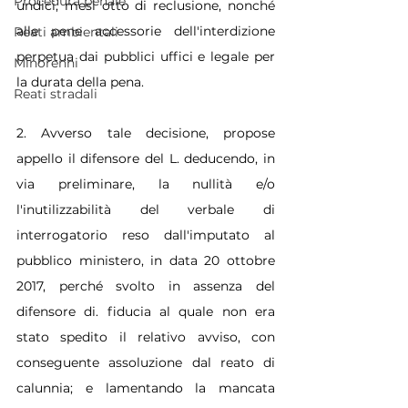
Procedura penale
undici, mesi otto di reclusione, nonché 
alle pene accessorie dell'interdizione 
Reati ambientali
perpetua dai pubblici uffici e legale per 
Minorenni
la durata della pena.
Reati stradali
2. Avverso tale decisione, propose 
appello il difensore del L. deducendo, in 
via preliminare, la nullità e/o 
l'inutilizzabilità del verbale di 
interrogatorio reso dall'imputato al 
pubblico ministero, in data 20 ottobre 
2017, perché svolto in assenza del 
difensore di. fiducia al quale non era 
stato spedito il relativo avviso, con 
conseguente assoluzione dal reato di 
calunnia; e lamentando la mancata 