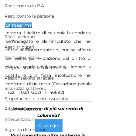
Reati contro la P.A.
Reati contro la persona
La massima
Reati di falso
Integra il delitto di calunnia la condotta 
Reati societari
dell'indagato o dell'imputato che, nel 
Reati tributari
corso dell'interrogatorio, pur se affetto 
Reati urbanistici
da nullità per violazione del diritto di 
difesa, renda dichiarazioni idonee a 
Responsabilità Medica Penale
costituire una falsa incolpazione nei 
Responsabilità stradale
confronti di un terzo (Cassazione penale 
Sicurezza sul lavoro
, sez. I , 02/11/2021 , n. 46692)
Stupefacenti e reati associativi
Vuoi saperne di più sul reato di 
Riforma Cartabia
calunnia?
Intercettazioni
Clicca qui
Ingiusta detenzione
Vuoi consultare altre sentenze in 