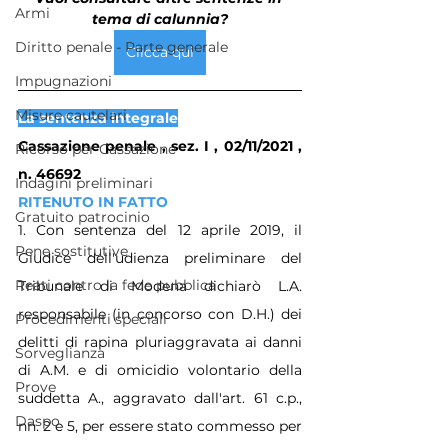
Armi
tema di calunnia?
Diritto penale - Parte generale
Clicca qui
Impugnazioni
Misure cautelari
La sentenza integrale
Cassazione penale , sez. I , 02/11/2021 , 
Ricorso per Cassazione
n. 46692
Indagini preliminari
RITENUTO IN FATTO
Gratuito patrocinio
1. Con sentenza del 12 aprile 2019, il 
Pene sostitutive
Giudice dell'udienza preliminare del 
Reati contro la fede pubblica
Tribunale di Modena dichiarò L.A. 
responsabile (in concorso con D.H.) dei 
Procedimenti speciali
delitti di rapina pluriaggravata ai danni 
Sorveglianza
di A.M. e di omicidio volontario della 
Prove
suddetta A., aggravato dall'art. 61 c.p., 
Daspo
nn. 2 e 5, per essere stato commesso per 