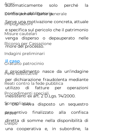
Armi
automaticamente solo perché la 
confisca è obbligatoria.
Diritto penale - Parte generale
Serve una motivazione concreta, attuale 
Impugnazioni
e specifica sul pericolo che il patrimonio 
Misure cautelari
venga disperso o depauperato nelle 
Ricorso per Cassazione
more del processo.
Indagini preliminari
Il caso
Gratuito patrocinio
Il procedimento nasce da un’indagine 
Pene sostitutive
per dichiarazione fraudolenta mediante 
Reati contro la fede pubblica
utilizzo di fatture per operazioni 
Procedimenti speciali
inesistenti ex art. 2 D.Lgs. 74/2000.
Sorveglianza
Il GIP aveva disposto un sequestro 
preventivo finalizzato alla confisca 
Prove
diretta di somme nella disponibilità di 
Daspo
una cooperativa e, in subordine, la 