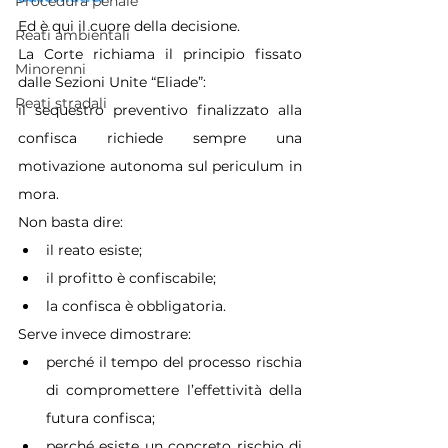
Procedura penale
Ed è qui il cuore della decisione.
Reati ambientali
La Corte richiama il principio fissato 
Minorenni
dalle Sezioni Unite “Eliade”:
Reati stradali
il sequestro preventivo finalizzato alla 
confisca richiede sempre una 
motivazione autonoma sul periculum in 
mora.
Non basta dire:
il reato esiste;
il profitto è confiscabile;
la confisca è obbligatoria.
Serve invece dimostrare:
perché il tempo del processo rischia 
di compromettere l’effettività della 
futura confisca;
perché esiste un concreto rischio di 