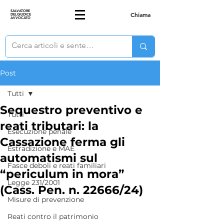
SALVATORE
Chiama
DELGIUDICE
AVVOCATO
Post
Tutti
Sequestro preventivo e
Tutti
reati tributari: la
Esecuzione penale
Cassazione ferma gli
Estradizione e MAE
automatismi sul
Fasce deboli e reati familiari
“periculum in mora”
Legge 231/2001
(Cass. Pen. n. 22666/24)
Misure di prevenzione
Reati contro il patrimonio