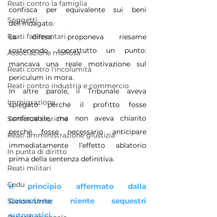
Reati contro la famiglia
confisca per equivalente sui beni 
Soggetti
dell’indagato.
Reati fallimentari
La difesa proponeva riesame 
sostenendo soprattutto un punto: 
Associazione mafiosa
mancava una reale motivazione sul 
Reati contro l'incolumità
periculum in mora.
Reati contro industria e commercio
In altre parole, il Tribunale aveva 
Immigrazione
spiegato perché il profitto fosse 
confiscabile, ma non aveva chiarito 
Sentenze storiche
perché fosse necessario anticipare 
Reati amministrazione giustizia
immediatamente l’effetto ablatorio 
In punta di diritto
prima della sentenza definitiva.
Reati militari
Cedu
Il principio affermato dalla 
Cassazione: niente sequestri 
Sezioni Unite
automatici