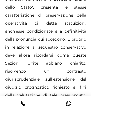
dello Stato", presenta le stesse 
caratteristiche di preservazione della 
operatività di dette statuizioni, 
anch'esse condizionate alla definitività 
della pronuncia cui accedono. E proprio 
in relazione al sequestro conservativo 
deve allora ricordarsi come queste 
Sezioni Unite abbiano chiarito, 
risolvendo un contrasto 
giurisprudenziale sull'estensione del 
giudizio prognostico richiesto ai fini 
della valutazione di tale presupposto, 
che per l'adozione del sequestro 
conservativo è sufficiente che vi sia il 
fondato motivo per ritenere che 
manchino le garanzie del credito, ossia 