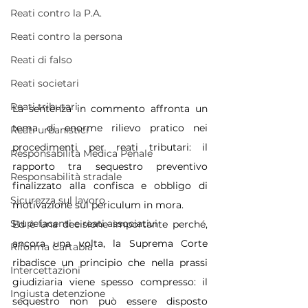
Reati contro la P.A.
Reati contro la persona
Reati di falso
Reati societari
Reati tributari
La sentenza in commento affronta un 
tema di enorme rilievo pratico nei 
Reati urbanistici
procedimenti per reati tributari: il 
Responsabilità Medica Penale
rapporto tra sequestro preventivo 
Responsabilità stradale
finalizzato alla confisca e obbligo di 
Sicurezza sul lavoro
motivazione sul periculum in mora.
Stupefacenti e reati associativi
Ed è una decisione importante perché, 
ancora una volta, la Suprema Corte 
Riforma Cartabia
ribadisce un principio che nella prassi 
Intercettazioni
giudiziaria viene spesso compresso: il 
Ingiusta detenzione
sequestro non può essere disposto 