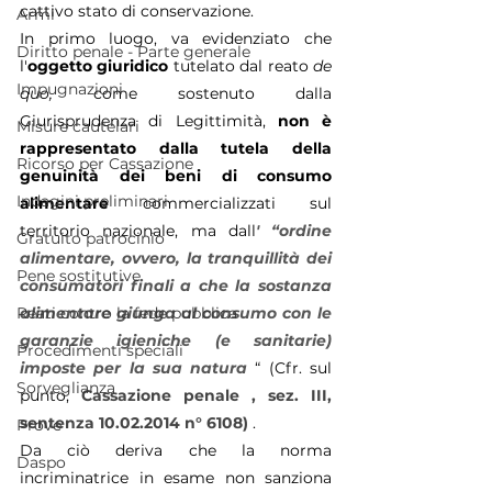
cattivo stato di conservazione.
Armi
In primo luogo, va evidenziato che 
Diritto penale - Parte generale
l'
oggetto giuridico
 tutelato dal reato 
de 
Impugnazioni
quo, 
come sostenuto dalla 
Giurisprudenza di Legittimità, 
non è 
Misure cautelari
rappresentato dalla tutela della 
Ricorso per Cassazione
genuinità dei beni di consumo 
Indagini preliminari
alimentare
 commercializzati sul 
territorio nazionale, ma dall
' “ordine 
Gratuito patrocinio
alimentare, ovvero, la tranquillità dei 
Pene sostitutive
consumatori finali a che la sostanza 
Reati contro la fede pubblica
alimentare giunga al consumo con le 
garanzie igieniche (e sanitarie) 
Procedimenti speciali
imposte per la sua natura
“ (Cfr. sul 
Sorveglianza
punto, 
Cassazione penale , sez. III, 
sentenza 10.02.2014 n° 6108)
 .
Prove
Da ciò deriva che la norma 
Daspo
incriminatrice in esame non sanziona 