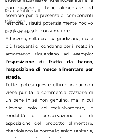
vigenti normative igienico-sanitarie e 
Procedura penale
non quando il bene alimentare, ad 
Reati ambientali
esempio per la presenza di componenti 
Minorenni
“
estranei
”, risulti potenzialmente nocivo 
per la salute del consumatore.
Reati stradali
Ed invero, nella pratica giudiziaria, i casi 
più frequenti di condanna per il reato in 
argomento riguardano ad esempio
: 
l'esposizione di frutta da banco
, 
l'esposizione di merce alimentare per 
strada
.
Tutte ipotesi queste ultime in cui non 
viene punita la commercializzazione di 
un bene in sé non genuino, ma in cui 
rilevano, solo ed esclusivamente, le 
modalità di conservazione e di 
esposizione del prodotto alimentare, 
che violando le norme igienico sanitarie, 