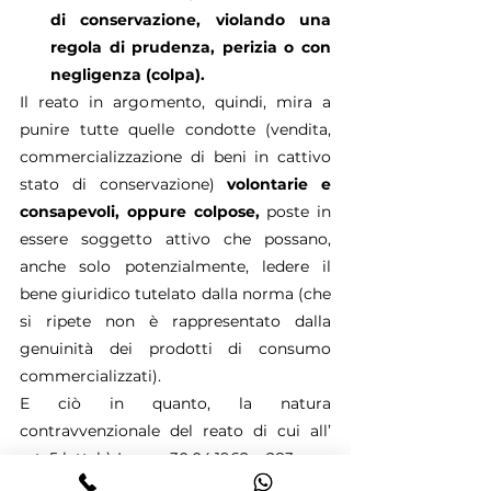
di conservazione, violando una 
regola di prudenza, perizia o con 
negligenza (colpa).
Il reato in argomento, quindi, mira a 
punire tutte quelle condotte (vendita, 
commercializzazione di beni in cattivo 
stato di conservazione) 
volontarie e 
consapevoli, oppure colpose,
 poste in 
essere soggetto attivo che possano, 
anche solo potenzialmente, ledere il 
bene giuridico tutelato dalla norma (che 
si ripete non è rappresentato dalla 
genuinità dei prodotti di consumo 
commercializzati).
E ciò in quanto, la natura 
contravvenzionale del reato di cui all’ 
art. 5 lett. b) Legge 30.04.1962 n.283, non 
esime certo il Giudice da una 