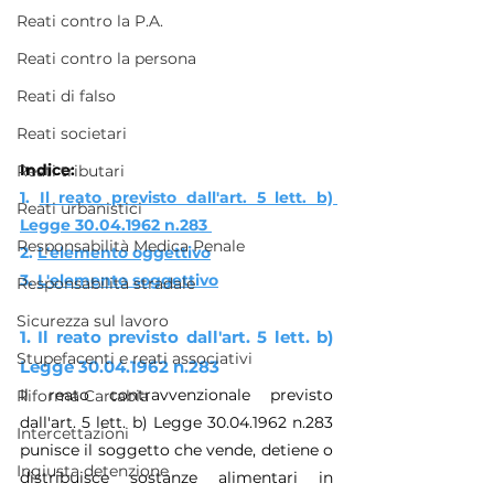
Reati contro la P.A.
Reati contro la persona
Reati di falso
Reati societari
Indice:
Reati tributari
1. 
Il reato previsto dall'art. 5 lett. b) 
Reati urbanistici
Legge 30.04.1962 n.283 
Responsabilità Medica Penale
2. 
L'elemento oggettivo
3. 
L'elemento soggettivo
Responsabilità stradale
Sicurezza sul lavoro
1. Il reato previsto dall'art. 5 lett. b) 
Stupefacenti e reati associativi
Legge 30.04.1962 n.283 
Il reato contravvenzionale previsto 
Riforma Cartabia
dall'art. 5 lett. b) Legge 30.04.1962 n.283 
Intercettazioni
punisce il soggetto che vende, detiene o 
Ingiusta detenzione
distribuisce sostanze alimentari in 