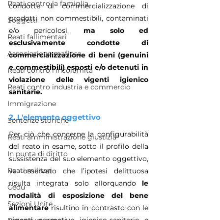
Reati contro la famiglia
condotte di commercializzazione di 
prodotti non commestibili, contaminati 
Soggetti
e/o pericolosi, 
ma solo ed 
Reati fallimentari
esclusivamente condotte di 
Associazione mafiosa
commercializzazione di beni (genuini 
e commestibili) esposti e/o detenuti in 
Reati contro l'incolumità
violazione delle vigenti igienico 
Reati contro industria e commercio
sanitarie.
Immigrazione
2. L'elemento oggettivo
Sentenze storiche
Per ciò che concerne la configurabilità 
Reati amministrazione giustizia
del reato in esame, sotto il profilo della 
In punta di diritto
sussistenza del suo elemento oggettivo, 
Reati militari
va osservato che l’ipotesi delittuosa 
risulta integrata solo allorquando 
le 
Cedu
modalità di esposizione del bene 
Sezioni Unite
alimentare
 risultino in contrasto con le 