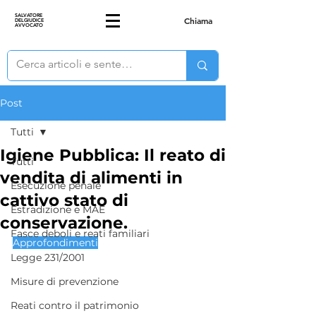
SALVATORE
Chiama
DELGIUDICE
AVVOCATO
Post
Tutti
Igiene Pubblica: Il reato di
Tutti
vendita di alimenti in
Esecuzione penale
cattivo stato di
Estradizione e MAE
conservazione.
Fasce deboli e reati familiari
Approfondimenti
Legge 231/2001
Misure di prevenzione
Reati contro il patrimonio