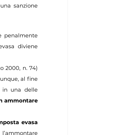
 una sanzione 
è penalmente 
evasa diviene 
zo 2000, n. 74)
unque, al fine 
 
in una delle 
un ammontare 
mposta evasa 
 l’ammontare 