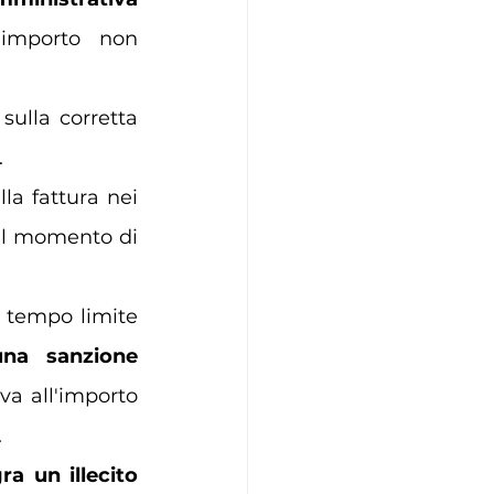
'importo non 
ulla corretta 
.
la fattura nei 
al momento di 
 tempo limite 
una sanzione 
iva all'importo 
 
a un illecito 