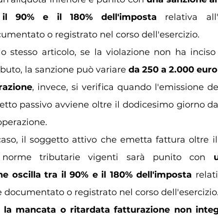
 il 90% e il 180% dell'imposta
 relativa all
mentato o registrato nel corso dell'esercizio. 
stesso articolo, se la violazione non ha inciso s
ibuto, la sanzione può variare 
da 250 a 2.000 euro
urazione
, invece, si verifica quando l'emissione del
etto passivo 
avviene oltre il dodicesimo giorno d
’operazione.
so, il soggetto attivo che emetta fattura oltre il
e norme tributarie vigenti sarà punito con 
e oscilla tra il 90% e il 180% dell'imposta
 relat
documentato o registrato nel corso dell'esercizio.
 
la mancata o ritardata fatturazione non integr