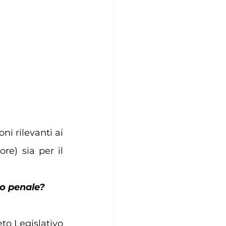
i rilevanti ai 
re) sia per il 
so penale?
to Legislativo 