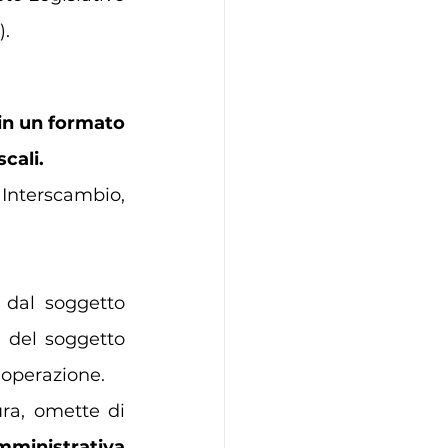
).
in un formato 
cali. 
 Interscambio, 
 dal soggetto 
 del soggetto 
 operazione.
ura, omette di 
ministrativa 