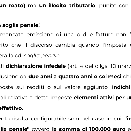
un reato)
 ma 
un illecito tributario
, punito con
 soglia penale!
 mancata emissione di una o due fatture non 
arito che il discorso cambia quando l'imposta 
ra la cd. 
soglia penale. 
di 
dichiarazione infedele
(art. 4 del d.lgs. 10 mar
lusione da
 due anni a quattro anni e sei mesi 
chi
oste sui redditi o sul valore aggiunto, 
indichi
ali relative a dette imposte 
elementi attivi per 
effettivo.
nto risulta configurabile solo nel caso in cui l’
i
lia penale"
 ovvero 
la somma di 100.000 euro 
e