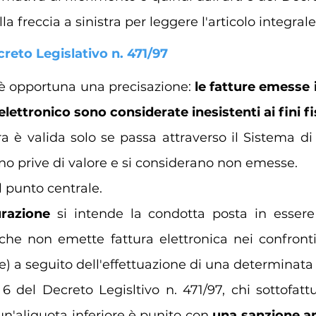
lla freccia a sinistra per leggere l'articolo integrale
creto Legislativo n. 471/97 
è opportuna una precisazione: 
le fatture emesse 
lettronico sono considerate inesistenti ai fini fis
ura è valida solo se passa attraverso il Sistema di
no prive di valore e si considerano non emesse. 
 punto centrale.
razione
 si intende la condotta posta in essere
 che non emette fattura elettronica nei confronti
e) a seguito dell'effettuazione di una determinata
 6 del Decreto Legisltivo n. 471/97, chi sottofatt
un'aliquota inferiore è punito con 
una sanzione am