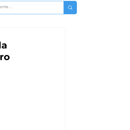
la
tro