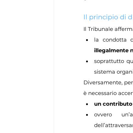
Il principio di d
Il Tribunale affer
la condotta d
illegalmente n
soprattutto qu
sistema organi
Diversamente, per 
è necessario accer
un contributo 
ovvero un’
dell’attravers