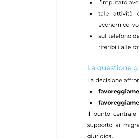
l’imputato ave
tale attività
economico, vol
sul telefono d
riferibili alle
La questione g
La decisione affron
favoreggiamen
favoreggiame
Il punto centrale
supporto ai migra
giuridica.