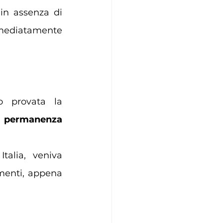
in assenza di 
ediatamente 
o provata la 
a permanenza 
alia, veniva 
menti, appena 