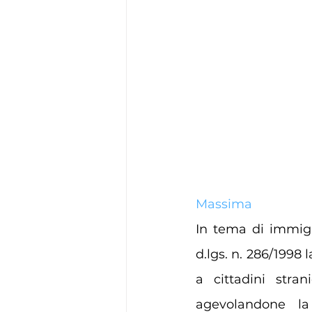
Massima
In tema di immigra
d.lgs. n. 286/1998 l
a cittadini stran
agevolandone l