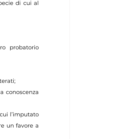
ecie di cui al 
o probatorio 
erati;
lla conoscenza 
cui l’imputato 
e un favore a 