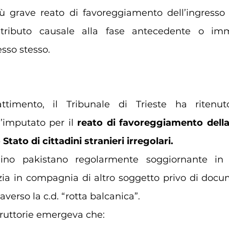
iù grave reato di favoreggiamento dell’ingresso 
tributo causale alla fase antecedente o imm
esso stesso.
battimento, il Tribunale di Trieste ha ritenut
l’imputato per il 
reato di favoreggiamento dell
 Stato di cittadini stranieri irregolari.
dino pakistano regolarmente soggiornante in It
zia in compagnia di altro soggetto privo di docu
raverso la c.d. “rotta balcanica”.
struttorie emergeva che: