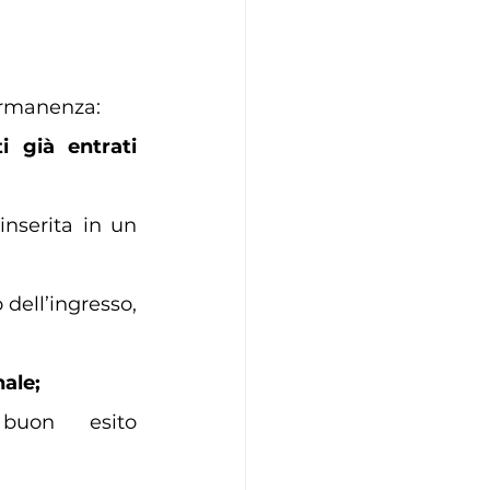
permanenza:
 già entrati 
nserita in un 
dell’ingresso, 
nale;
buon esito 