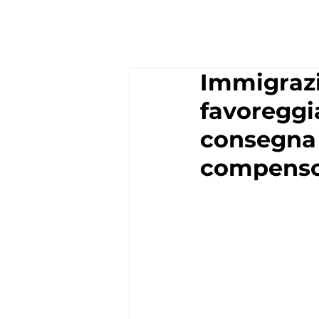
Immigrazio
favoreggi
consegna d
compenso 