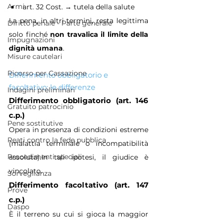
Armi
art. 32 Cost. → tutela della salute
La pena, in altri termini, resta legittima 
Diritto penale - Parte generale
solo finché 
non travalica il limite della 
Impugnazioni
dignità umana
.
Misure cautelari
Ricorso per Cassazione
Differimento obbligatorio e 
facoltativo: le differenze
Indagini preliminari
Differimento obbligatorio (art. 146 
Gratuito patrocinio
c.p.)
Pene sostitutive
Opera in presenza di condizioni estreme 
Reati contro la fede pubblica
(malattia terminale o incompatibilità 
Procedimenti speciali
assoluta).In tali ipotesi, il giudice è 
vincolato.
Sorveglianza
Differimento facoltativo (art. 147 
Prove
c.p.)
Daspo
È il terreno su cui si gioca la maggior 