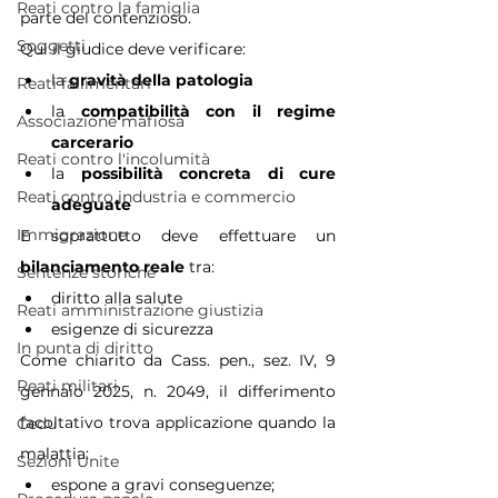
Reati contro la famiglia
parte del contenzioso.
Soggetti
Qui il giudice deve verificare:
la 
gravità della patologia
Reati fallimentari
la 
compatibilità con il regime 
Associazione mafiosa
carcerario
Reati contro l'incolumità
la 
possibilità concreta di cure 
Reati contro industria e commercio
adeguate
Immigrazione
E soprattutto deve effettuare un 
bilanciamento reale
 tra:
Sentenze storiche
diritto alla salute
Reati amministrazione giustizia
esigenze di sicurezza
In punta di diritto
Come chiarito da Cass. pen., sez. IV, 9 
Reati militari
gennaio 2025, n. 2049, il differimento 
facoltativo trova applicazione quando la 
Cedu
malattia:
Sezioni Unite
espone a gravi conseguenze;