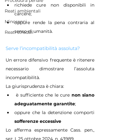
Procedura penale
richiede cure non disponibili in 
Reati ambientali
carcere;
Minorenni
oppure rende la pena contraria al 
senso di umanità.
Reati stradali
Serve l’incompatibilità assoluta?
Un errore difensivo frequente è ritenere 
necessario dimostrare l’assoluta 
incompatibilità.
La giurisprudenza è chiara:
 è sufficiente che le cure 
non siano 
adeguatamente garantite
;
oppure che la detenzione comporti 
sofferenze eccessive
Lo afferma espressamente Cass. pen., 
sez. I, 25 ottobre 2024, n. 43989.