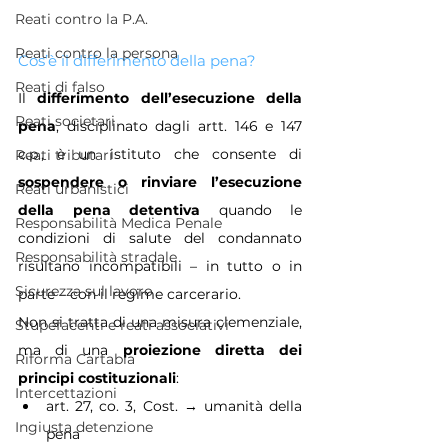
Reati contro la P.A.
Reati contro la persona
Cos’è il differimento della pena?
Reati di falso
Il 
differimento dell’esecuzione della 
Reati societari
pena
, disciplinato dagli artt. 146 e 147 
c.p., è un istituto che consente di 
Reati tributari
sospendere o rinviare l’esecuzione 
Reati urbanistici
della pena detentiva
 quando le 
Responsabilità Medica Penale
condizioni di salute del condannato 
Responsabilità stradale
risultano incompatibili – in tutto o in 
Sicurezza sul lavoro
parte – con il regime carcerario.
Non si tratta di una misura clemenziale, 
Stupefacenti e reati associativi
ma di una 
proiezione diretta dei 
Riforma Cartabia
principi costituzionali
:
Intercettazioni
art. 27, co. 3, Cost. → umanità della 
Ingiusta detenzione
pena