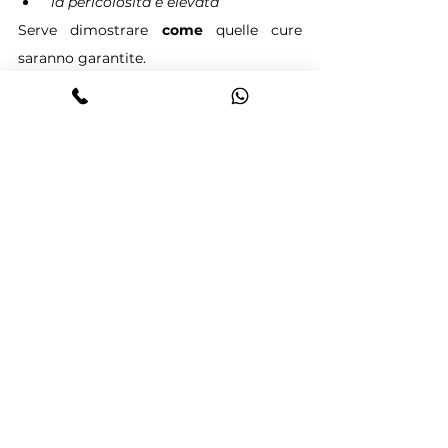
“la pericolosità è elevata”
Serve dimostrare 
come
 quelle cure 
saranno garantite.
Conclusioni
Nel contenzioso sul differimento della 
pena, oggi, la differenza non la fa la 
patologia.
La fa la prova.
E ancora di più: la fa la capacità di 
dimostrare che il sistema penitenziario, 
in quel caso concreto, 
non è in grado di 
curare davvero
Perché quando questa dimostrazione è 
solida, la giurisprudenza – ormai – è 
chiara: la motivazione generica non 