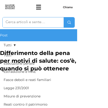
SALVATORE
Chiama
DELGIUDICE
AVVOCATO
Post
Tutti
Differimento della pena
Tutti
per motivi di salute: cos’è,
Esecuzione penale
quando si può ottenere
Estradizione e MAE
Fasce deboli e reati familiari
Legge 231/2001
Misure di prevenzione
Reati contro il patrimonio