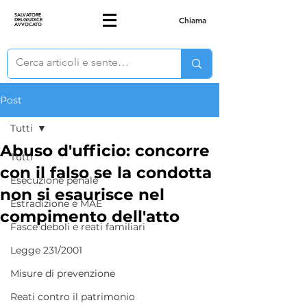
SALVATORE
Chiama
DELGIUDICE
AVVOCATO
Post
Tutti
Abuso d'ufficio: concorre
Tutti
con il falso se la condotta
Esecuzione penale
non si esaurisce nel
Estradizione e MAE
compimento dell'atto
Fasce deboli e reati familiari
Legge 231/2001
Misure di prevenzione
Reati contro il patrimonio