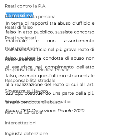
Reati contro la P.A.
La massima
Reati contro la persona
In tema di rapporti tra abuso d'ufficio e 
Reati di falso
falso in atto pubblico, sussiste concorso 
Reati societari
materiale, e non assorbimento 
Reati tributari
dell'abuso d'ufficio nel più grave reato di 
falso, qualora la condotta di abuso non 
Reati urbanistici
si esaurisca nel compimento dell'atto 
Responsabilità Medica Penale
falso, essendo quest'ultimo strumentale 
Responsabilità stradale
alla realizzazione del reato di cui all' art. 
Sicurezza sul lavoro
323 c.p., costituendo una parte della più 
Stupefacenti e reati associativi
ampia condotta di abuso.
Fonte: CED Cassazione Penale 2020
Riforma Cartabia
Intercettazioni
Ingiusta detenzione