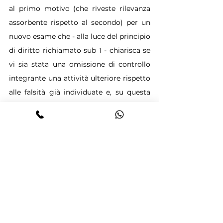
al primo motivo (che riveste rilevanza 
assorbente rispetto al secondo) per un 
nuovo esame che - alla luce del principio 
di diritto richiamato sub 1 - chiarisca se 
vi sia stata una omissione di controllo 
integrante una attività ulteriore rispetto 
alle falsità già individuate e, su questa 
base, valuti l'entità delle esigenze 
cautelari, eventualmente anche con 
riferimento alla necessità di una misura 
interdittiva della libertà di circolazione, 
in considerazione del principi di 
proporzionalità e adeguatezza delle 
misure cautelari (Sez. 6, n. 13093 del 
05/03/2014, Rv. 259504; Sez. 6, n. 11806 
del 11/02/2013, Rv. 255720; Sez. 6, n. 