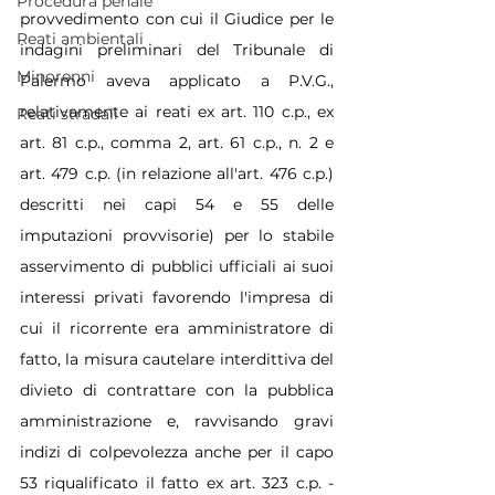
Procedura penale
provvedimento con cui il Giudice per le 
Reati ambientali
indagini preliminari del Tribunale di 
Minorenni
Palermo aveva applicato a P.V.G., 
relativamente ai reati ex art. 110 c.p., ex 
Reati stradali
art. 81 c.p., comma 2, art. 61 c.p., n. 2 e 
art. 479 c.p. (in relazione all'art. 476 c.p.) 
descritti nei capi 54 e 55 delle 
imputazioni provvisorie) per lo stabile 
asservimento di pubblici ufficiali ai suoi 
interessi privati favorendo l'impresa di 
cui il ricorrente era amministratore di 
fatto, la misura cautelare interdittiva del 
divieto di contrattare con la pubblica 
amministrazione e, ravvisando gravi 
indizi di colpevolezza anche per il capo 
53 riqualificato il fatto ex art. 323 c.p. - 