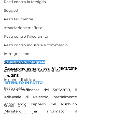
Reati contro la famiglia
Soggetti
Reati fallimentari
Associazione mafiosa
Reati contro l'incolumità
Reati contro industria e commercio
Immigrazione
La sentenza integrale
Sentenze storiche
Cassazione penale , sez. VI , 18/12/2019 
Reati amministrazione giustizia
, n. 3515
In punta di diritto
RITENUTO IN FATTO
Reati militari
1. Con ordinanza del 5/06/2019, il 
Cedu
Tribunale di Palermo, parzialmente 
accogliendo l'appello del Pubblico 
Sezioni Unite
Ministero, ha riformato il 