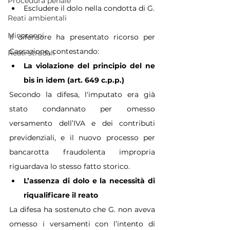
Procedura penale
Escludere il dolo nella condotta di G.
Reati ambientali
Minorenni
Il difensore ha presentato ricorso per 
Cassazione, contestando:
Reati stradali
La violazione del principio del ne 
bis in idem (art. 649 c.p.p.)
Secondo la difesa, l'imputato era già 
stato condannato per omesso 
versamento dell’IVA e dei contributi 
previdenziali, e il nuovo processo per 
bancarotta fraudolenta impropria 
riguardava lo stesso fatto storico.
L’assenza di dolo e la necessità di 
riqualificare il reato
La difesa ha sostenuto che G. non aveva 
omesso i versamenti con l’intento di 