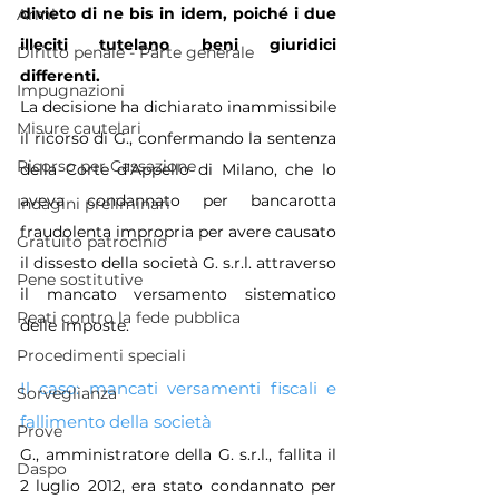
divieto di ne bis in idem, poiché i due 
Armi
illeciti tutelano beni giuridici 
Diritto penale - Parte generale
differenti.
Impugnazioni
La decisione ha dichiarato inammissibile 
Misure cautelari
il ricorso di G., confermando la sentenza 
Ricorso per Cassazione
della Corte d’Appello di Milano, che lo 
aveva condannato per bancarotta 
Indagini preliminari
fraudolenta impropria per avere causato 
Gratuito patrocinio
il dissesto della società G. s.r.l. attraverso 
Pene sostitutive
il mancato versamento sistematico 
Reati contro la fede pubblica
delle imposte.
Procedimenti speciali
Il caso: mancati versamenti fiscali e 
Sorveglianza
fallimento della società
Prove
G., amministratore della G. s.r.l., fallita il 
Daspo
2 luglio 2012, era stato condannato per 