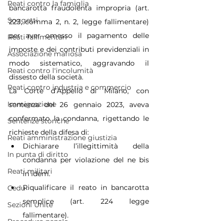
Reati contro la famiglia
bancarotta fraudolenta impropria (art. 
Soggetti
223, comma 2, n. 2, legge fallimentare) 
per aver omesso il pagamento delle 
Reati fallimentari
imposte e dei contributi previdenziali in 
Associazione mafiosa
modo sistematico, aggravando il 
Reati contro l'incolumità
dissesto della società.
Reati contro industria e commercio
La Corte d’Appello di Milano, con 
Immigrazione
sentenza del 26 gennaio 2023, aveva 
confermato la condanna, rigettando le 
Sentenze storiche
richieste della difesa di:
Reati amministrazione giustizia
Dichiarare l’illegittimità della 
In punta di diritto
condanna per violazione del ne bis 
Reati militari
in idem.
Riqualificare il reato in bancarotta 
Cedu
semplice (art. 224 legge 
Sezioni Unite
fallimentare).