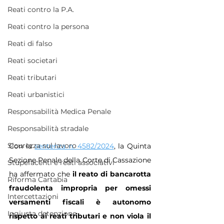
Reati contro la P.A.
Reati contro la persona
Reati di falso
Reati societari
Reati tributari
Reati urbanistici
Responsabilità Medica Penale
Responsabilità stradale
Sicurezza sul lavoro
Con la 
sentenza n. 4582/2024
, la Quinta 
Sezione Penale della Corte di Cassazione 
Stupefacenti e reati associativi
ha affermato che 
il reato di bancarotta 
Riforma Cartabia
fraudolenta impropria per omessi 
Intercettazioni
versamenti fiscali è autonomo 
Ingiusta detenzione
rispetto ai reati tributari e non viola il 