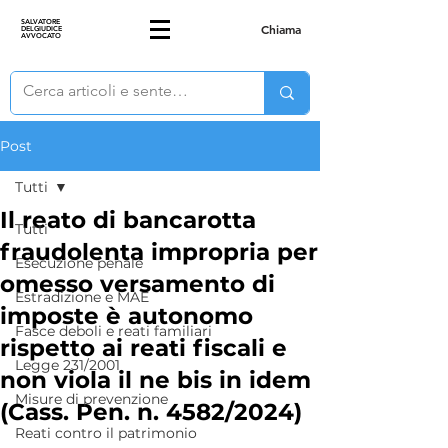
SALVATORE
Chiama
DELGIUDICE
AVVOCATO
Post
Tutti
Il reato di bancarotta
Tutti
fraudolenta impropria per
Esecuzione penale
omesso versamento di
Estradizione e MAE
imposte è autonomo
Fasce deboli e reati familiari
rispetto ai reati fiscali e
Legge 231/2001
non viola il ne bis in idem
Misure di prevenzione
(Cass. Pen. n. 4582/2024)
Reati contro il patrimonio