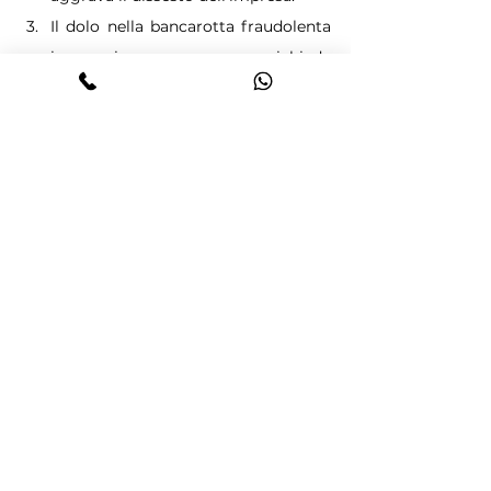
Il dolo nella bancarotta fraudolenta 
impropria non richiede 
un’intenzione diretta di causare il 
fallimento, ma la consapevolezza 
che la condotta adottata lo renda 
inevitabile.
Le difficoltà economiche 
dell’impresa non giustificano 
l’omesso versamento di tributi se 
ciò determina un aumento 
ingiustificato dell’indebitamento.
Bancarotta impropria
Reati fallimentari