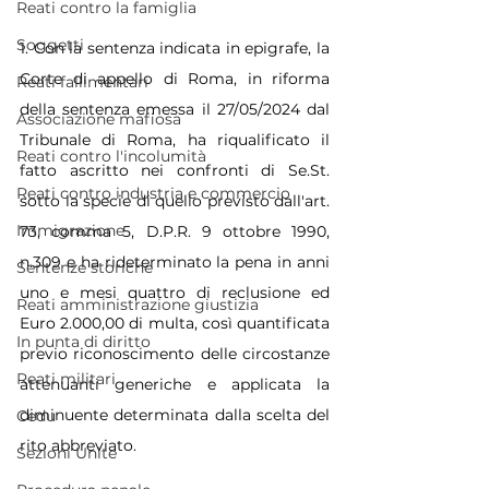
Reati contro la famiglia
Soggetti
1. Con la sentenza indicata in epigrafe, la 
Corte di appello di Roma, in riforma 
Reati fallimentari
della sentenza emessa il 27/05/2024 dal 
Associazione mafiosa
Tribunale di Roma, ha riqualificato il 
Reati contro l'incolumità
fatto ascritto nei confronti di Se.St. 
Reati contro industria e commercio
sotto la specie di quello previsto dall'art. 
Immigrazione
73, comma 5, D.P.R. 9 ottobre 1990, 
n.309 e ha rideterminato la pena in anni 
Sentenze storiche
uno e mesi quattro di reclusione ed 
Reati amministrazione giustizia
Euro 2.000,00 di multa, così quantificata 
In punta di diritto
previo riconoscimento delle circostanze 
Reati militari
attenuanti generiche e applicata la 
diminuente determinata dalla scelta del 
Cedu
rito abbreviato.
Sezioni Unite