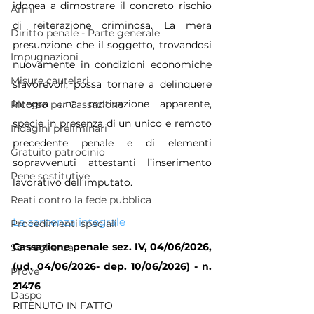
idonea a dimostrare il concreto rischio 
Armi
di reiterazione criminosa. La mera 
Diritto penale - Parte generale
presunzione che il soggetto, trovandosi 
Impugnazioni
nuovamente in condizioni economiche 
Misure cautelari
sfavorevoli, possa tornare a delinquere 
integra una motivazione apparente, 
Ricorso per Cassazione
specie in presenza di un unico e remoto 
Indagini preliminari
precedente penale e di elementi 
Gratuito patrocinio
sopravvenuti attestanti l’inserimento 
Pene sostitutive
lavorativo dell’imputato.
Reati contro la fede pubblica
La sentenza integrale
Procedimenti speciali
Cassazione penale sez. IV, 04/06/2026, 
Sorveglianza
(ud. 04/06/2026- dep. 10/06/2026) - n. 
Prove
21476
Daspo
RITENUTO IN FATTO