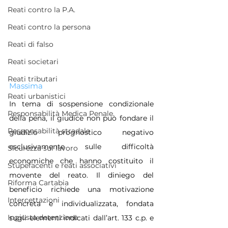
Reati contro la P.A.
Reati contro la persona
Reati di falso
Reati societari
Reati tributari
Massima
Reati urbanistici
In tema di sospensione condizionale 
Responsabilità Medica Penale
della pena, il giudice non può fondare il 
Responsabilità stradale
giudizio prognostico negativo 
esclusivamente sulle difficoltà 
Sicurezza sul lavoro
economiche che hanno costituito il 
Stupefacenti e reati associativi
movente del reato. Il diniego del 
Riforma Cartabia
beneficio richiede una motivazione 
Intercettazioni
concreta e individualizzata, fondata 
Ingiusta detenzione
sugli elementi indicati dall’art. 133 c.p. e 