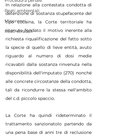
Procedura penale
In relazione alla contestata condotta di 
Reati ambientali
detenzione di sostanza stupefacente del 
Minorenni
tipo cocaina, la Corte territoriale ha 
ritenuto fondato il motivo inerente alla 
Reati stradali
richiesta riqualificazione del fatto sotto 
la specie di quello di lieve entità, avuto 
riguardo al numero di dosi medie 
ricavabili dalla sostanza rinvenuta nella 
disponibilità dell'imputato (270) nonché 
alle concrete circostanze della condotta, 
tali da ricondurre la stessa nell'ambito 
del c.d. piccolo spaccio.
La Corte ha quindi rideterminato il 
trattamento sanzionatolo partendo da 
una pena base di anni tre di reclusione 