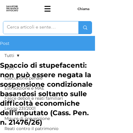
SALVATORE
Chiama
DELGIUDICE
AVVOCATO
Post
Tutti
Spaccio di stupefacenti:
Tutti
non può essere negata la
Esecuzione penale
sospensione condizionale
Estradizione e MAE
basandosi soltanto sulle
Fasce deboli e reati familiari
difficoltà economiche
Legge 231/2001
dell'imputato (Cass. Pen.
Misure di prevenzione
n. 21476/26)
Reati contro il patrimonio