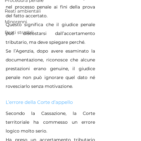
Procedura penale
nel processo penale ai fini della prova 
Reati ambientali
del fatto accertato. 
Minorenni
Questo significa che il giudice penale 
Reati stradali
può discostarsi dall’accertamento 
tributario, ma deve spiegare perché.
Se l’Agenzia, dopo avere esaminato la 
documentazione, riconosce che alcune 
prestazioni erano genuine, il giudice 
penale non può ignorare quel dato né 
rovesciarlo senza motivazione.
L’errore della Corte d’appello
Secondo la Cassazione, la Corte 
territoriale ha commesso un errore 
logico molto serio.
Ha preso un accertamento tributario 