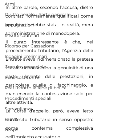
Armi
In altre parole, secondo l’accusa, dietro 
Diritto penale - Parte generale
contratti formalmente qualificati come 
appalti vi sarebbe stata, in realtà, mera 
Impugnazioni
somministrazione di manodopera.
Misure cautelari
Il punto interessante è che, nel 
Ricorso per Cassazione
procedimento tributario, l’Agenzia delle 
Indagini preliminari
Entrate aveva ridimensionato la pretesa 
Gratuito patrocinio
fiscale, riconoscendo la genuinità di una 
parte rilevante delle prestazioni, in 
Pene sostitutive
particolare quelle di facchinaggio, e 
Reati contro la fede pubblica
mantenendo la contestazione solo per 
Procedimenti speciali
altre attività.
Sorveglianza
La Corte d’appello, però, aveva letto 
Prove
quell’esito tributario in senso opposto: 
come conferma complessiva 
Daspo
dell’impianto accusatorio.