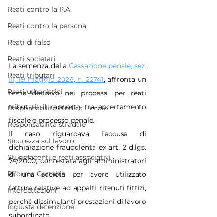
Reati contro la P.A.
Reati contro la persona
Reati di falso
Reati societari
La sentenza della 
Cassazione penale, sez. 
Reati tributari
III, 19 maggio 2026, n. 22741
, affronta un 
Reati urbanistici
tema decisivo nei processi per reati 
tributari: il rapporto tra accertamento 
Responsabilità Medica Penale
fiscale e processo penale.
Responsabilità stradale
Il caso riguardava l’accusa di 
Sicurezza sul lavoro
dichiarazione fraudolenta ex art. 2 d.lgs. 
Stupefacenti e reati associativi
74/2000, contestata agli amministratori 
Riforma Cartabia
di una società per avere utilizzato 
fatture relative ad appalti ritenuti fittizi, 
Intercettazioni
perché dissimulanti prestazioni di lavoro 
Ingiusta detenzione
subordinato.