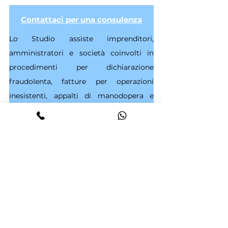
Contattaci per una consulenza
Lo Studio assiste imprenditori, 
amministratori e società coinvolti in 
procedimenti per dichiarazione 
fraudolenta, fatture per operazioni 
inesistenti, appalti di manodopera e 
reati tributari, con particolare 
attenzione al coordinamento tra difesa 
penale e accertamento fiscale.
Scopri di più
La sentenza integrale
Cassazione penale sez. III, 19/05/2026, 