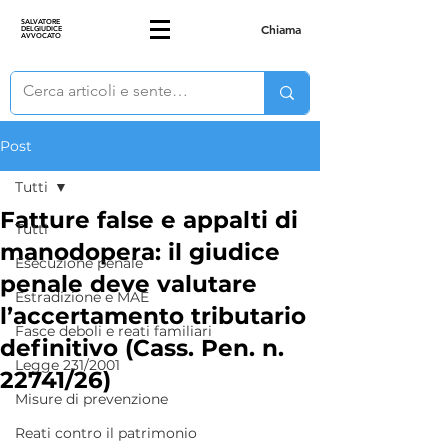
SALVATORE
Chiama
DELGIUDICE
AVVOCATO
Post
Tutti
Fatture false e appalti di
Tutti
manodopera: il giudice
Esecuzione penale
penale deve valutare
Estradizione e MAE
l’accertamento tributario
Fasce deboli e reati familiari
definitivo (Cass. Pen. n.
Legge 231/2001
22741/26)
Misure di prevenzione
Reati contro il patrimonio