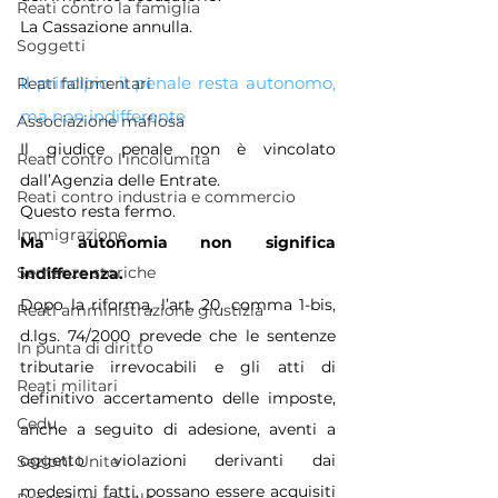
Reati contro la famiglia
La Cassazione annulla.
Soggetti
Il principio: il penale resta autonomo, 
Reati fallimentari
ma non indifferente
Associazione mafiosa
Il giudice penale non è vincolato 
Reati contro l'incolumità
dall’Agenzia delle Entrate.
Reati contro industria e commercio
Questo resta fermo.
Immigrazione
Ma autonomia non significa 
Sentenze storiche
indifferenza.
Dopo la riforma, l’art. 20, comma 1-bis, 
Reati amministrazione giustizia
d.lgs. 74/2000 prevede che le sentenze 
In punta di diritto
tributarie irrevocabili e gli atti di 
Reati militari
definitivo accertamento delle imposte, 
Cedu
anche a seguito di adesione, aventi a 
oggetto violazioni derivanti dai 
Sezioni Unite
medesimi fatti, possano essere acquisiti 