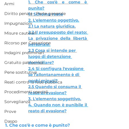
1. Che cos'è e come è 
Armi
punito?
Diritto penale - Parte generale
1.1 Schema reato
2. L'elemento oggettivo
.
Impugnazioni
2.1 L
a natura giuridica.
2.2 
Il presupposto del reato: 
Misure cautelari
La privazione della libertà 
Ricorso per Cassazione
personale.
2.3 
Cosa si intende per 
Indagini preliminari
luogo di detenzione 
Gratuito patrocinio
domiciliare?
2.4 Si configura l'evasione 
Pene sostitutive
se l'allontanamento è di 
pochi minuti?
Reati contro la fede pubblica
2.5 Quando si consuma il 
Procedimenti speciali
reato di evasione?
3. L'elemento soggettivo.
Sorveglianza
4. Quando non è punibile il 
reato di evasione?
Prove
Daspo
1. Che cos'è e come è punito?