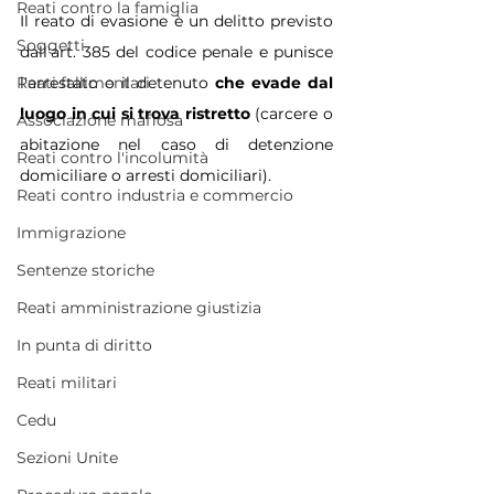
Reati contro la famiglia
Il reato di evasione è un delitto previsto 
Soggetti
dall'art. 385 del codice penale e punisce 
Reati fallimentari
l'arrestato o il detenuto 
che evade dal 
luogo in cui si trova ristretto 
(carcere o 
Associazione mafiosa
abitazione nel caso di detenzione 
Reati contro l'incolumità
domiciliare o arresti domiciliari).
Reati contro industria e commercio
Immigrazione
Sentenze storiche
Reati amministrazione giustizia
In punta di diritto
Reati militari
Cedu
Sezioni Unite