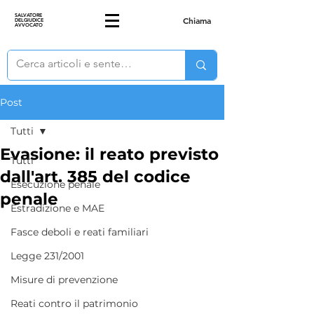
SALVATORE
Chiama
DELGIUDICE
AVVOCATO
Post
Tutti
Evasione: il reato previsto
Tutti
dall'art. 385 del codice
Esecuzione penale
penale
Estradizione e MAE
Fasce deboli e reati familiari
Legge 231/2001
Misure di prevenzione
Reati contro il patrimonio