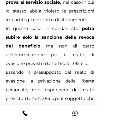
prova al servizio sociale, 
nel caso in cui 
lo stesso abbia violato le prescrizioni 
impartitegli con l'atto di affidamento.
In questo caso, il condannato 
potrà 
subire solo la sanzione della revoca 
del beneficio 
ma non di certo 
un'incriminazione per il reato di 
evasione previsto dall'articolo 385 c.p.
Essendo il presupposto del reato di 
evasione la privazione della libertà 
personale, non risponderà del reato 
previsto dall'art. 385 c.p., il soggetto che 
dopo aver ricevuto una mera 
dichiarazione di arresto da parte della 
polizia giudiziaria, si sia dato alla fuga, 
essendo necessaria la fisica 