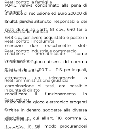
Reati contro la famiglia
P.M.C. veniva condannato alla pena di 
Soggetti
anni due di reclusione ed Euro 200,00 di 
multa perchè ritenuto responsabile dei 
Reati fallimentari
reati di cui agli artt. 81 cpv., 640 ter e 
Associazione mafiosa
648 c.p., per avere acquistato e posto in 
Reati contro l'incolumità
esercizio due macchinette slot-
Reati contro industria e commercio
machines immatricolate come 
Immigrazione
macchine da gioco ai sensi del comma 
7 lett. c) dell'art. 110 T.U.L.P.S. per le quali, 
Sentenze storiche
attraverso un telecomando o 
Reati amministrazione giustizia
combinazione di tasti, era possibile 
In punta di diritto
modificare il funzionamento in 
Reati militari
macchine da gioco elettronico eroganti 
Cedu
vincite in denaro, soggette alla diversa 
disciplina di cui all'art. 110, comma 6, 
Sezioni Unite
T.U.L.P.S., in tal modo procurandosi 