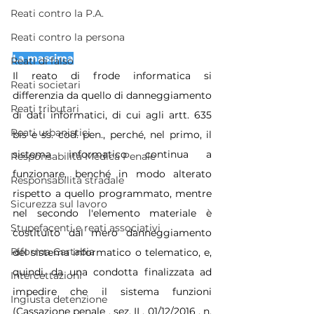
Reati contro la P.A.
Reati contro la persona
La massima
Reati di falso
Il reato di frode informatica si 
Reati societari
differenzia da quello di danneggiamento 
Reati tributari
di dati informatici, di cui agli artt. 635 
Reati urbanistici
bis e ss. cod. pen., perché, nel primo, il 
sistema informatico continua a 
Responsabilità Medica Penale
funzionare, benché in modo alterato 
Responsabilità stradale
rispetto a quello programmato, mentre 
Sicurezza sul lavoro
nel secondo l'elemento materiale è 
Stupefacenti e reati associativi
costituito dal mero danneggiamento 
Riforma Cartabia
del sistema informatico o telematico, e, 
quindi, da una condotta finalizzata ad 
Intercettazioni
impedire che il sistema funzioni 
Ingiusta detenzione
(Cassazione penale , sez. II , 01/12/2016 , n. 