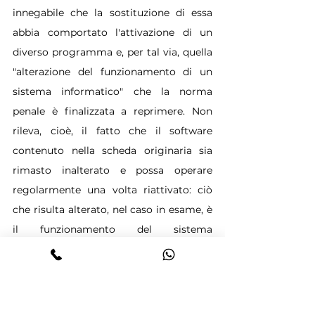
innegabile che la sostituzione di essa 
abbia comportato l'attivazione di un 
diverso programma e, per tal via, quella 
"alterazione del funzionamento di un 
sistema informatico" che la norma 
penale è finalizzata a reprimere. Non 
rileva, cioè, il fatto che il software 
contenuto nella scheda originaria sia 
rimasto inalterato e possa operare 
regolarmente una volta riattivato: ciò 
che risulta alterato, nel caso in esame, è 
il funzionamento del sistema 
informatico nel suo complesso, in 
dipendenza della sostituzione del 
software con altro diversamente 
operante: a ciò non essendo di ostacolo 