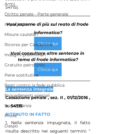
Armi
54715).
Diritto penale - Parte generale
Vuoi saperne di più sul reato di frode 
Impugnazioni
informatica?
Misure cautelari
Clicca qui
Ricorso per Cassazione
Vuoi consultare altre sentenze in 
Indagini preliminari
tema di frode informatica?
Gratuito patrocinio
Clicca qui
Pene sostitutive
Reati contro la fede pubblica
La sentenza integrale
Procedimenti speciali
Cassazione penale , sez. II , 01/12/2016 , 
Sorveglianza
n. 54715
RITENUTO IN FATTO
Prove
1. Nella sentenza impugnata, il fatto 
Daspo
risulta descritto nei seguenti termini: " 