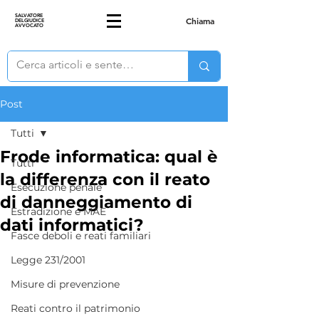
SALVATORE
Chiama
DELGIUDICE
AVVOCATO
Post
Tutti
Frode informatica: qual è
Tutti
la differenza con il reato
Esecuzione penale
di danneggiamento di
Estradizione e MAE
dati informatici?
Fasce deboli e reati familiari
Legge 231/2001
Misure di prevenzione
Reati contro il patrimonio