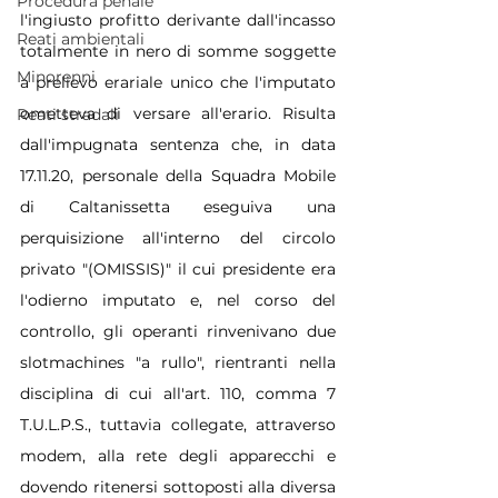
Procedura penale
l'ingiusto profitto derivante dall'incasso 
Reati ambientali
totalmente in nero di somme soggette 
Minorenni
a prelievo erariale unico che l'imputato 
ometteva di versare all'erario. Risulta 
Reati stradali
dall'impugnata sentenza che, in data 
17.11.20, personale della Squadra Mobile 
di Caltanissetta eseguiva una 
perquisizione all'interno del circolo 
privato "(OMISSIS)" il cui presidente era 
l'odierno imputato e, nel corso del 
controllo, gli operanti rinvenivano due 
slotmachines "a rullo", rientranti nella 
disciplina di cui all'art. 110, comma 7 
T.U.L.P.S., tuttavia collegate, attraverso 
modem, alla rete degli apparecchi e 
dovendo ritenersi sottoposti alla diversa 