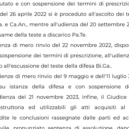
putato e con sospensione dei termini di prescriz
del 26 aprile 2022 si è proceduto all'ascolto dei te
a
. e Ca.An., mentre all'udienza del 20 settembre 2
same della teste a discarico Pa.Te.
enza di mero rinvio del 22 novembre 2022, dispos
 sospensione dei termini di prescrizione, all'udien
 all'escussione del teste della difesa 
Bi.Ga
..
ienze di mero rinvio del 9 maggio e dell'11 luglio 
u istanza della difesa e con sospensione de
udienza del 21 novembre 2023, infine, il Giudice 
istruttoria ed utilizzabili gli atti acquisiti al 
ite le conclusioni rassegnate dalle parti ed acq
ivile, pronunziato sentenza di assoluzione, dand