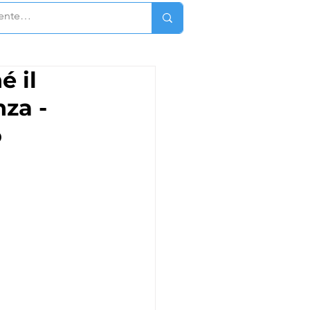
é il
nza -
o