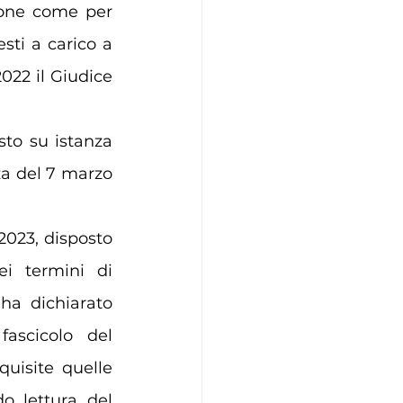
ione come per 
sti a carico a 
022 il Giudice 
to su istanza 
za del 7 marzo 
2023, disposto 
i termini di 
ha dichiarato 
fascicolo del 
uisite quelle 
o lettura del 