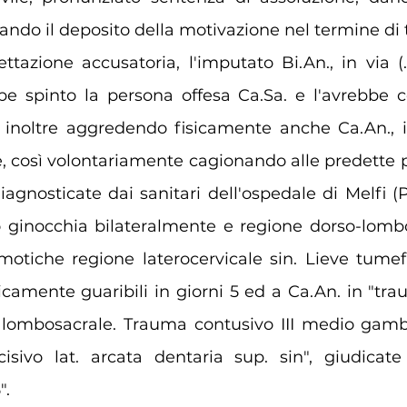
vando il deposito della motivazione nel termine di 
ttazione accusatoria, l'imputato Bi.An., in via 
bbe spinto la persona offesa 
Ca.Sa
. e l'avrebbe c
, inoltre aggredendo fisicamente anche Ca.An., i
, così volontariamente cagionando alle predette p
diagnosticate dai sanitari dell'ospedale di Melfi (
 ginocchia bilateralmente e regione dorso-lombos
motiche regione laterocervicale sin. Lieve tumef
inicamente guaribili in giorni 5 ed a Ca.An. in "tr
 lombosacrale. Trauma contusivo III medio gamb
cisivo lat. arcata dentaria sup. sin", giudicate
".