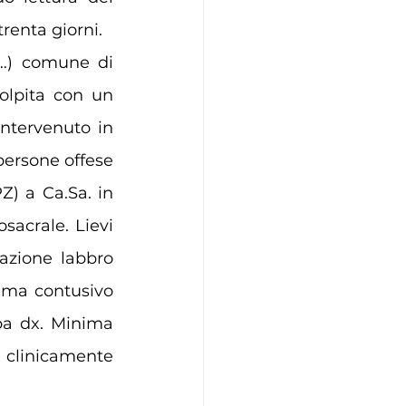
trenta giorni.
(…) comune di 
olpita con un 
ntervenuto in 
ersone offese 
PZ) a 
Ca.Sa
. in 
acrale. Lievi 
azione labbro 
auma contusivo 
a dx. Minima 
 clinicamente 