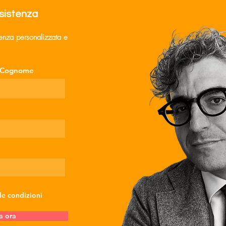
ssistenza
lenza personalizzata e
La condotta post
Per 
delictum può escludere
serv
la premeditazione se
conv
Cognome
rivela improvvisazione e
rela
assenza di piano (Cass.
dato
Pen. n. 10814/26)
Pen.
 le condizioni
a ora