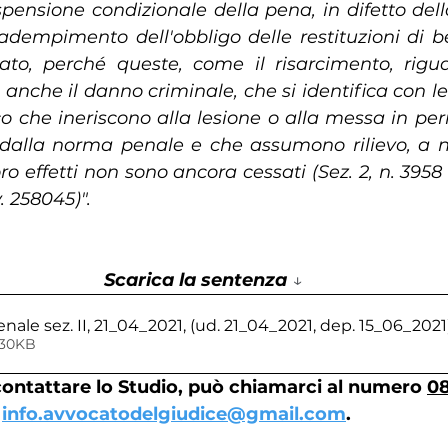
pensione condizionale della pena, in difetto della
ll'adempimento dell'obbligo delle restituzioni di b
eato, perché queste, come il risarcimento, rigua
 anche il danno criminale, che si identifica con l
ico che ineriscono alla lesione o alla messa in per
 dalla norma penale e che assumono rilievo, a no
loro effetti non sono ancora cessati (Sez. 2, n. 3958 
. 258045)".
Scarica la sentenza 
↓
nale sez. II, 21_04_2021, (ud. 21_04_2021, dep. 15_06_2021
230KB
contattare lo Studio, può chiamarci al numero 
08
 
info.avvocatodelgiudice@gmail.com
.