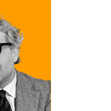
i maltrattamenti non
e coabitare: la
ivenza è una
zione stabile, non un
 anagrafico (Cass.
 n. 10255/26)