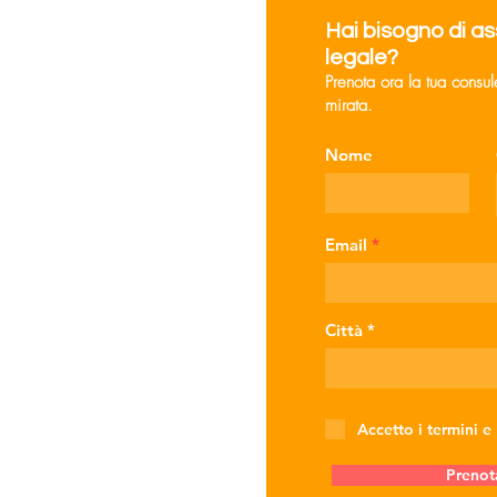
Hai bisogno di a
legale?
Prenota ora la tua consu
Maltrattamenti in
mirata.
famiglia: la ritrattazione
della vittima non basta a
Nome
escludere la misura
cautelare (Cass. Pen. n.
13512/26)
Email
Città
Accetto i termini e
Prenot