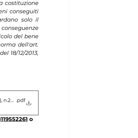
 costituzione 
eni conseguiti 
rdano solo il 
e conseguenze 
icolo del bene 
rma dell'art. 
del 18/12/2013, 
), n.23290
.pdf
119552261
 o 