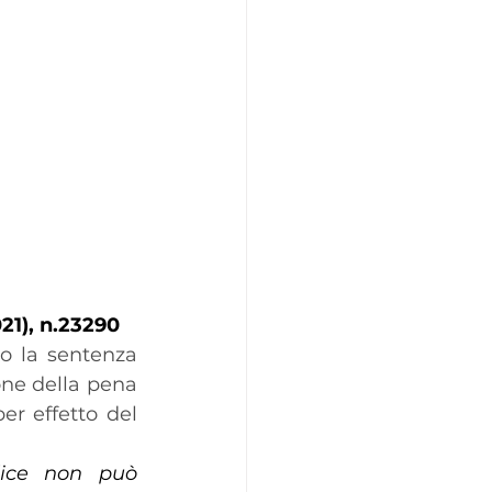
021), n.23290
o la sentenza 
ne della pena 
er effetto del 
dice non può 