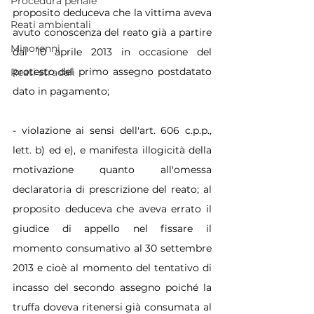
Procedura penale
proposito deduceva che la vittima aveva 
Reati ambientali
avuto conoscenza del reato già a partire 
Minorenni
dal 10 aprile 2013 in occasione del 
protesto del primo assegno postdatato 
Reati stradali
dato in pagamento;
- violazione ai sensi dell'art. 606 c.p.p., 
lett. b) ed e), e manifesta illogicità della 
motivazione quanto all'omessa 
declaratoria di prescrizione del reato; al 
proposito deduceva che aveva errato il 
giudice di appello nel fissare il 
momento consumativo al 30 settembre 
2013 e cioè al momento del tentativo di 
incasso del secondo assegno poiché la 
truffa doveva ritenersi già consumata al 