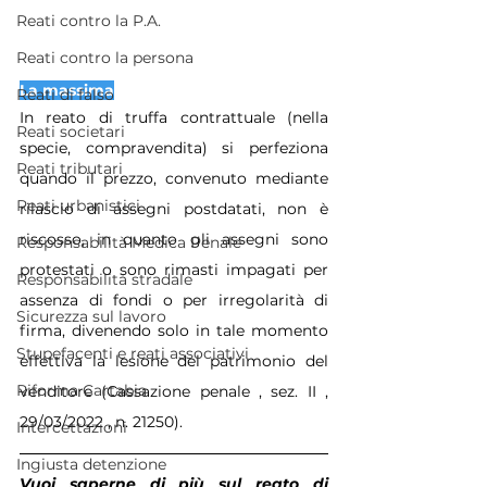
Reati contro la P.A.
Reati contro la persona
La massima
Reati di falso
In reato di truffa contrattuale (nella 
Reati societari
specie, compravendita) si perfeziona 
Reati tributari
quando il prezzo, convenuto mediante 
Reati urbanistici
rilascio di assegni postdatati, non è 
riscosso, in quanto gli assegni sono 
Responsabilità Medica Penale
protestati o sono rimasti impagati per 
Responsabilità stradale
assenza di fondi o per irregolarità di 
Sicurezza sul lavoro
firma, divenendo solo in tale momento 
Stupefacenti e reati associativi
effettiva la lesione del patrimonio del 
Riforma Cartabia
venditore (Cassazione penale , sez. II , 
29/03/2022 , n. 21250).
Intercettazioni
Ingiusta detenzione
Vuoi saperne di più sul reato di 