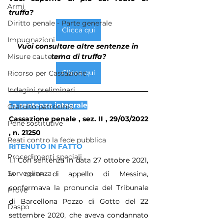
Armi
truffa?
Diritto penale - Parte generale
Clicca qui
Impugnazioni
Vuoi consultare altre sentenze in 
tema di truffa?
Misure cautelari
Clicca qui
Ricorso per Cassazione
Indagini preliminari
La sentenza integrale
Gratuito patrocinio
Cassazione penale , sez. II , 29/03/2022 
Pene sostitutive
, n. 21250
Reati contro la fede pubblica
RITENUTO IN FATTO
Procedimenti speciali
1.1 Con sentenza in data 27 ottobre 2021, 
Sorveglianza
la corte di appello di Messina, 
confermava la pronuncia del Tribunale 
Prove
di Barcellona Pozzo di Gotto del 22 
Daspo
settembre 2020, che aveva condannato 