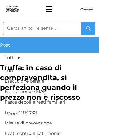
SALVATORE
Chiama
DELGIUDICE
AVVOCATO
Post
Tutti
Truffa: in caso di
Tutti
compravendita, si
Esecuzione penale
perfeziona quando il
Estradizione e MAE
prezzo non è riscosso
Fasce deboli e reati familiari
Legge 231/2001
Misure di prevenzione
Reati contro il patrimonio