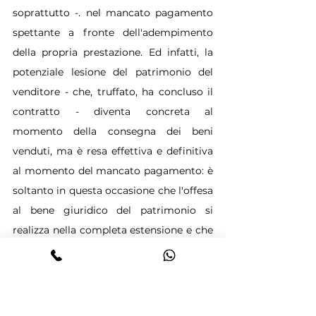
soprattutto -. nel mancato pagamento 
spettante a fronte dell'adempimento 
della propria prestazione. Ed infatti, la 
potenziale lesione del patrimonio del 
venditore - che, truffato, ha concluso il 
contratto - diventa concreta al 
momento della consegna dei beni 
venduti, ma è resa effettiva e definitiva 
al momento del mancato pagamento: è 
soltanto in questa occasione che l'offesa 
al bene giuridico del patrimonio si 
realizza nella completa estensione e che 
il delitto raggiunge la massima gravità 
concreta. Ir altre parole, è questo il 
tempus commissi delicti del caso di 
specie, in quanto alla realizzazione della 