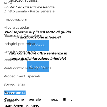
14/09/2020 , n. 31195).
Armi
Fonte: Ced Cassazione Penale  
Diritto penale - Parte generale
Impugnazioni
Misure cautelari
Vuoi saperne di più sul reato di guida 
Ricorso per Cassazione
in dichiarazione infedele?
Indagini preliminari
Clicca qui
Gratuito patrocinio
Vuoi consultare altre sentenze in 
tema di dichiarazione infedele?
Pene sostitutive
Clicca qui
Reati contro la fede pubblica
Procedimenti speciali
Sorveglianza
Prove
La sentenza
Cassazione penale , sez. III , 
Daspo
14/09/2020 , n. 31195