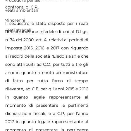
Procedura penale
confronti di C.P..
Reati ambientali
Minorenni
Il sequestro è stato disposto per i reati 
Reati stradali
di dichiarazione infedele di cui al D.Lgs. 
n. 74 del 2000, art. 4, relativi ai periodi di 
imposta 2015, 2016 e 2017 con riguardo 
ai redditi della società "Eledo s.a.s.", e che 
sono attribuiti ad C.O. per tutti e tre gli 
anni in quanto ritenuto amministratore 
di fatto per tutto l'arco di tempo 
rilevante, ad C.E. per gli anni 2015 e 2016 
in quanto legale rappresentante al 
momento di presentare le pertinenti 
dichiarazioni fiscali, e a C.P. per l'anno 
2017 in quanto legale rappresentante al 
momento di presentare la pertinente 