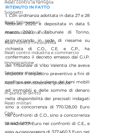
Reati contro la famiglia
RITENUTO IN FATTO
Soggetti
1. Con ordinanza adottata in data 27 e 28 
Reati fallimentari
febbraio 2020, e depositata in data 5 
marzo 2020, il Tribunale di Torino, 
Associazione mafiosa
pronunciando in sede di riesame su 
Reati contro l'incolumità
richiesta di C.O., C.E. e C.P., ha 
Reati contro industria e commercio
confermato il decreto emesso dal G.I.P. 
Immigrazione
del Tribunale di Vibo Valentia che aveva 
Sentenze storiche
disposto il sequestro preventivo a fini di 
confisca per equivalente dei beni mobili 
Reati amministrazione giustizia
ed immobili e delle somme di denaro 
In punta di diritto
nella disponibilità dei precisati indagati 
Reati militari
sino a concorrenza di 770.128,00 Euro 
Cedu
nei confronti di C.O., sino a concorrenza 
Sezioni Unite
di 442.667,7 Euro nei confronti di C.E., e 
sino a concorrenza di 327.460,3 Euro nei 