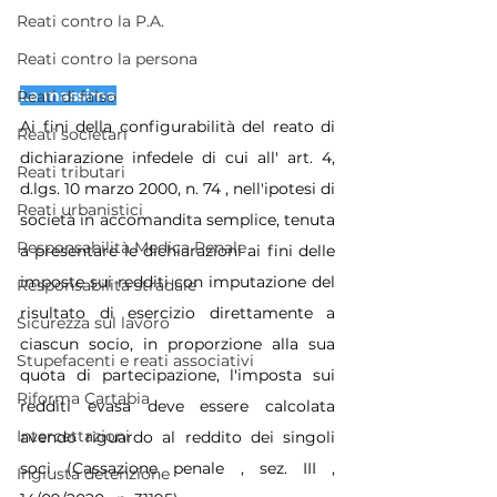
Reati contro la P.A.
Reati contro la persona
La massima
Reati di falso
Ai fini della configurabilità del reato di 
Reati societari
dichiarazione infedele di cui all' art. 4, 
Reati tributari
d.lgs. 10 marzo 2000, n. 74 , nell'ipotesi di 
Reati urbanistici
società in accomandita semplice, tenuta 
Responsabilità Medica Penale
a presentare le dichiarazioni ai fini delle 
imposte sui redditi con imputazione del 
Responsabilità stradale
risultato di esercizio direttamente a 
Sicurezza sul lavoro
ciascun socio, in proporzione alla sua 
Stupefacenti e reati associativi
quota di partecipazione, l'imposta sui 
Riforma Cartabia
redditi evasa deve essere calcolata 
Intercettazioni
avendo riguardo al reddito dei singoli 
soci (Cassazione penale , sez. III , 
Ingiusta detenzione