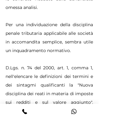
omessa analisi.
Per una individuazione della disciplina 
penale tributaria applicabile alle società 
in accomandita semplice, sembra utile 
un inquadramento normativo.
D.Lgs. n. 74 del 2000, art. 1, comma 1, 
nell'elencare le definizioni dei termini e 
dei sintagmi qualificanti la "Nuova 
disciplina dei reati in materia di imposte 
sui redditi e sul valore aggiunto", 
prevede, alla lett. c), che "per 
"dichiarazioni" si intendono anche le 
dichiarazioni presentate in qualità di 
amministratore, liquidatore o 