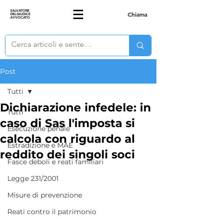
SALVATORE
Chiama
DELGIUDICE
AVVOCATO
Post
Tutti
Dichiarazione infedele: in
Tutti
caso di Sas l'imposta si
Esecuzione penale
calcola con riguardo al
Estradizione e MAE
reddito dei singoli soci
Fasce deboli e reati familiari
Legge 231/2001
Misure di prevenzione
Reati contro il patrimonio